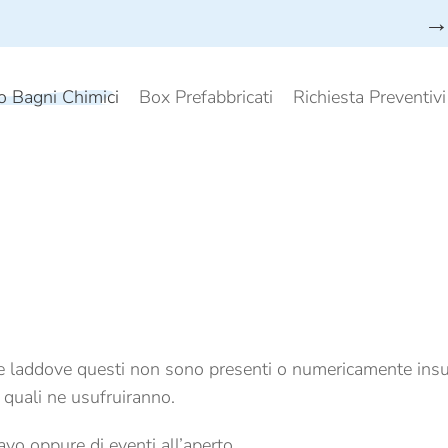
→ 
o Bagni Chimici
Box Prefabbricati
Richiesta Preventiv
che laddove questi non sono presenti o numericamente insuf
 quali ne usufruiranno.
cavo oppure di eventi all’aperto.