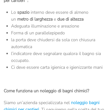
per cantieri :
Lo
spazio
interno deve essere di almeno
un
metro di larghezza
e
due di altezza
Adeguata illuminazione e areazione
Forma di un parallelepipedo
la porta deve chiudersi da sola con chiusura
automatica
l’indicatore deve segnalare qualora il bagno sia
occupato.
Ci deve essere carta igienica e igienizzante mani
Come funziona un noleggio di bagni chimici?
Siamo un’azienda specializzata nel
noleggio bagni
chimici per cantieri
. Ti seguiremo nella scelta del tuo