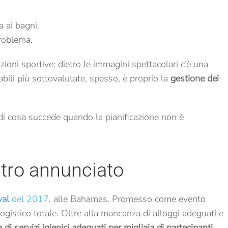
 ai bagni.
roblema.
azioni sportive: dietro le immagini spettacolari c’è una
bili più sottovalutate, spesso, è proprio la
gestione dei
 di cosa succede quando la pianificazione non è
astro annunciato
val
del 2017
, alle Bahamas. Promesso come evento
logistico totale. Oltre alla mancanza di alloggi adeguati e
 di servizi igienici adeguati per migliaia di partecipanti.