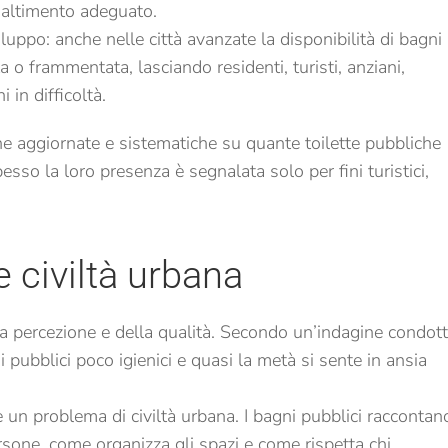
maltimento adeguato.
luppo: anche nelle città avanzate la disponibilità di bagni
 o frammentata, lasciando residenti, turisti, anziani,
 in difficoltà.
che aggiornate e sistematiche su quante toilette pubbliche
sso la loro presenza è segnalata solo per fini turistici,
e civiltà urbana
ella percezione e della qualità. Secondo un’indagine condot
i pubblici poco igienici e quasi la metà si sente in ansia
 un problema di civiltà urbana. I bagni pubblici raccontan
sone, come organizza gli spazi e come rispetta chi