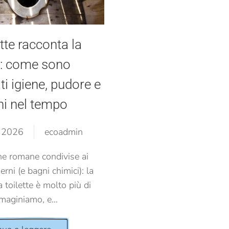
ette racconta la
à: come sono
i igiene, pudore e
ni nel tempo
, 2026
ecoadmin
ine romane condivise ai
rni (e bagni chimici): la
a toilette è molto più di
aginiamo, e...