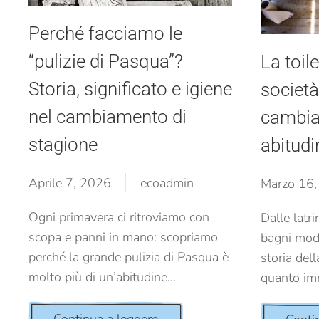
Perché facciamo le
“pulizie di Pasqua”?
La toil
Storia, significato e igiene
societ
nel cambiamento di
cambiat
stagione
abitudi
Aprile 7, 2026
ecoadmin
Marzo 16
Ogni primavera ci ritroviamo con
Dalle latr
scopa e panni in mano: scopriamo
bagni mode
perché la grande pulizia di Pasqua è
storia dell
molto più di un’abitudine...
quanto imm
Continua a leggere