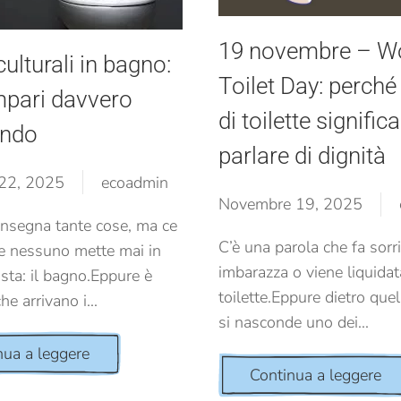
19 novembre – W
ulturali in bagno:
Toilet Day: perché
mpari davvero
di toilette significa
ando
parlare di dignità
22, 2025
ecoadmin
Novembre 19, 2025
insegna tante cose, ma ce
C’è una parola che fa sorr
e nessuno mette mai in
imbarazza o viene liquidata
ista: il bagno.Eppure è
toilette.Eppure dietro quel
he arrivano i...
si nasconde uno dei...
nua a leggere
Continua a leggere