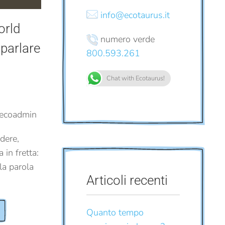
info@ecotaurus.it
orld
numero verde
 parlare
800.593.261
Chat with Ecotaurus!
ecoadmin
idere,
 in fretta:
la parola
Articoli recenti
Quanto tempo