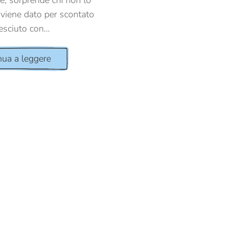
ce, sorprende chi non lo
viene dato per scontato
esciuto con...
nua a leggere