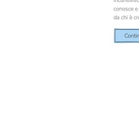
incuriosis
conosce e 
da chi è cr
Conti