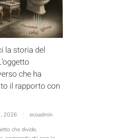
 la storia del
L’oggetto
verso che ha
o il rapporto con
7, 2026
ecoadmin
etto che divide,